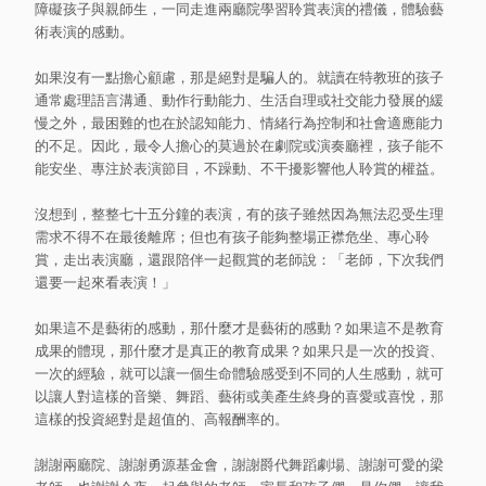
障礙孩子與親師生，一同走進兩廳院學習聆賞表演的禮儀，體驗藝
術表演的感動。
如果沒有一點擔心顧慮，那是絕對是騙人的。就讀在特教班的孩子
通常處理語言溝通、動作行動能力、生活自理或社交能力發展的緩
慢之外，最困難的也在於認知能力、情緒行為控制和社會適應能力
的不足。因此，最令人擔心的莫過於在劇院或演奏廳裡，孩子能不
能安坐、專注於表演節目，不躁動、不干擾影響他人聆賞的權益。
沒想到，整整七十五分鐘的表演，有的孩子雖然因為無法忍受生理
需求不得不在最後離席；但也有孩子能夠整場正襟危坐、專心聆
賞，走出表演廳，還跟陪伴一起觀賞的老師說：「老師，下次我們
還要一起來看表演！」
如果這不是藝術的感動，那什麼才是藝術的感動？如果這不是教育
成果的體現，那什麼才是真正的教育成果？如果只是一次的投資、
一次的經驗，就可以讓一個生命體驗感受到不同的人生感動，就可
以讓人對這樣的音樂、舞蹈、藝術或美產生終身的喜愛或喜悅，那
這樣的投資絕對是超值的、高報酬率的。
謝謝兩廳院、謝謝勇源基金會，謝謝爵代舞蹈劇場、謝謝可愛的梁