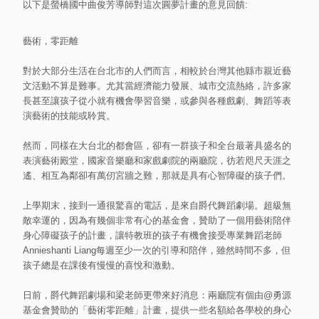
以下是螢橋國中曲俊芳導師對這次圓夢計畫的意見回饋:
藝術，零距離
對於大部分生活在台北市的人們而言，相較於台灣其他縣市親近藝
文活動不算是難事。尤其當經濟能力發展、城市交流熱絡，許多家
長甚至讓孩子從小就有機會學習音樂，或參與各種戲劇、舞蹈等表
演藝術的技能或聆賞。
然而，同樣在大台北的都會區，卻有一群孩子和全台最著具盛名的
表演藝術殿堂，國家音樂廳和家戲劇院的兩廳院，彷若咫尺天涯之
遙、相互為鄰卻有萬仞宮牆之難，那就是具有心智障礙的孩子們。
上學期末，接到一通很驚喜的電話，是來自爵代舞蹈劇場。超級無
敵幸運的，因為有幾個非常有心的基金會，贊助了一個用藝術陪伴
身心障礙孩子的計畫，讓特教班的孩子有機會接受專業舞蹈老師
Annieshanti Liang每週至少一次的引導和陪伴，雖然時間不多，但
孩子總是在課後有慢慢的喜悅和激動。
日前，爵代舞蹈劇場和梁老師更帶來好消息：兩廳院有個由@勇源
基金會贊助的「藝術零距離」計畫，提供一些名額給各學校的身心