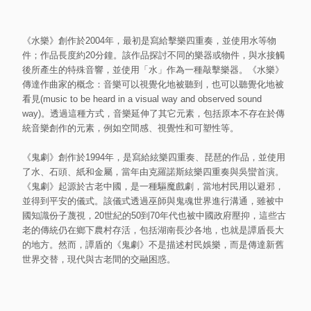
《水樂》創作於2004年，最初是寫給擊樂四重奏，並使用水等物
件；作品長度約20分鐘。該作品探討不同的樂器或物件，與水接觸
後所產生的特殊音響，並使用「水」作為一種敲擊樂器。《水樂》
傳達作曲家的概念：音樂可以視覺化地被聽到，也可以聽覺化地被
看見(music to be heard in a visual way and observed sound
way)。透過這種方式，音樂延伸了其它元素，包括原本不存在於傳
統音樂創作的元素，例如空間感、視覺性和可塑性等。
《鬼劇》創作於1994年，是寫給絃樂四重奏、琵琶的作品，並使用
了水、石頭、紙和金屬，當年由克羅諾斯絃樂四重奏與吳蠻首演。
《鬼劇》起源於古老中國，是一種驅魔戲劇，當地村民用以避邪，
並得到平安的儀式。該儀式透過巫師與鬼魂世界進行溝通，雖被中
國知識份子蔑視，20世紀的50到70年代也被中國政府壓抑，這些古
老的傳統仍在鄉下農村存活，包括湖南長沙各地，也就是譚盾長大
的地方。然而，譚盾的《鬼劇》不是描述村民娛樂，而是傳達新舊
世界交替，現代與古老間的交融困惑。