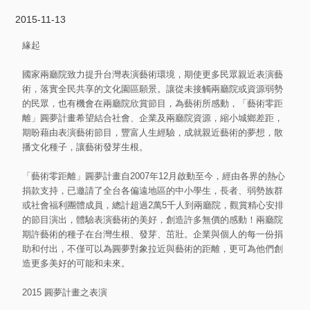
2015-11-13
緣起
國家兩廳院致力提升台灣表演藝術環境，期使更多民眾親近表演藝
術，落實全民共享的文化園區願景。讓從未接觸兩廳院或資源弱勢
的民眾，也有機會在兩廳院欣賞節目，為藝術所感動，「藝術零距
離」圓夢計畫希望結合社會、企業及兩廳院資源，縮小城鄉差距，
期盼藉由表演藝術節目，豐富人生經驗，成就親近藝術的夢想，散
播文化種子，讓藝術發芽生根。
「藝術零距離」圓夢計畫自2007年12月啟動至今，經由各界的熱心
捐款支持，已邀請了全台各偏遠地區的中小學生，長者、弱勢族群
或社會福利團體成員，總計超過2萬5千人到兩廳院，觀賞精心安排
的節目演出，體驗表演藝術的美好，創造許多無價的感動！兩廳院
期許藝術的種子在台灣生根、發芽、茁壯。企業與個人的每一份捐
助和付出，不僅可以為圓夢對象拉近與藝術的距離，更可為他們創
造更多美好的可能和未來。
2015 圓夢計畫之表演