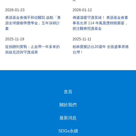
2026-01-23
2026-01-12
勇源基金會攜手和信醫院 啟動「勇
傳遞溫暖守護英雄！ 勇源基金會董
源全球腫瘤學獎學金」五年深耕計
事長出席 114 年鳳凰獎楷模榮宴，
畫
挹注醫療照護基金
2025-11-19
2025-11-11
從捐贈到實戰：止血帶一年多來的
柏林愛樂訪台20週年 全面盛事席捲
前線見證與守護成果
台灣！
首頁
關於我們
最新消息
SDGs永續