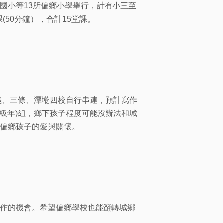
國小等13所偏鄉小學舉行，計有小三至
(50分鐘），合計15堂課。
義、三條、潭墘四校自行串連，預計寫作
高級年)組，鄉下孩子程度可能沒辦法和城
偏鄉孩子的愛與關懷。
作的機會。希望偏鄉學校也能翻轉城鄉