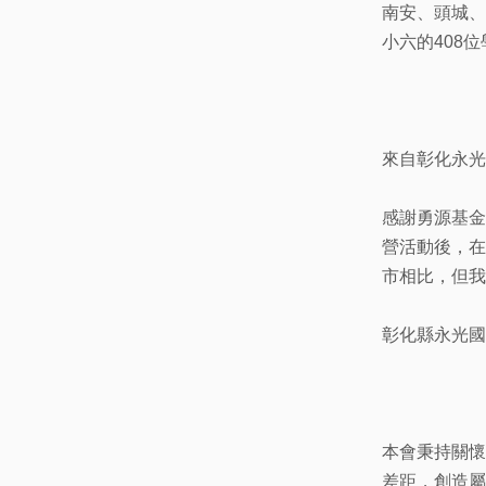
南安、頭城、
小六的408
來自彰化永光
感謝勇源基金
營活動後，在
市相比，但我
彰化縣永光國
本會秉持關懷
差距，創造屬