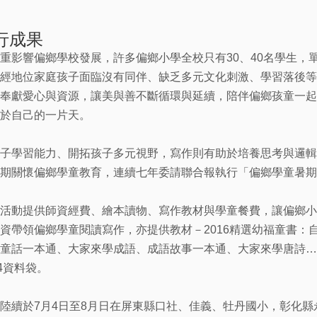
執行成果
重影響偏鄉學校發展，許多偏鄉小學全校只有30、40名學生，
經地位家庭孩子面臨沒有同伴、缺乏多元文化刺激、學習落後等
奉獻愛心與資源，讓美與善不斷循環與延續，陪伴偏鄉孩童一起
於自己的一片天。
子學習能力、開拓孩子多元視野，寫作則有助於培養思考與邏輯
期關懷偏鄉學童教育，連續七年委請聯合報執行「偏鄉學童暑期
活動提供師資經費、繪本讀物、寫作教材與學童餐費，讓偏鄉小
資帶領偏鄉學童閱讀寫作，亦提供教材－2016精選幼福童書：
童話一本通、大家來學成語、成語故事一本通、大家來學唐詩…
4資料袋。
陸續於7月4日至8月日在屏東縣口社、佳義、牡丹國小，彰化