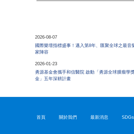
2026-08-07
國際樂壇指標盛事！邁入第8年、匯聚全球之最音
家陣容
2026-01-23
勇源基金會攜手和信醫院 啟動「勇源全球腫瘤學
金」五年深耕計畫
首頁
關於我們
最新消息
SDG