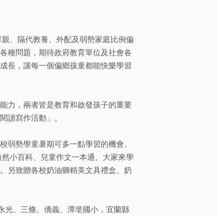
單親、隔代教養、外配及弱勢家庭比例偏
各種問題，期待政府教育單位及社會各
成長，讓每一個偏鄉孩童都能快樂學習
能力，兩者皆是教育和啟發孩子的重要
閱讀寫作活動」。
校弱勢學童暑期可多一點學習的機會。
自然小百科、兒童作文一本通、大家來學
。另致贈各校奶油獅精美文具禮盒、奶
縣永光、三條、僑義、潭墘國小，宜蘭縣