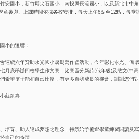
竹安國小，新竹縣尖石國小，南投縣長流國小，以及新北市中角
位學童參與。上課時間依據各校安排，每天上午8點至12點，每堂課
國小的迴響：
會連續六年贊助永光國小暑期寫作營活動，今年彰化永光、僑 
七月底舉辦四校學生作文賽；比賽區分新詩(低年級)及散文(中
們希望孩子能和自己比較，有更多自我成長的機會，謝謝您們對
小莊鎮嘉
、培育、助人達成夢想之理念，持續給予偏鄉學童練習閱讀及寫
於自己的奇蹟。