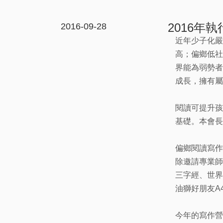
2016年
2016-09-28
近年少子化嚴
高；偏鄉低社
界能為弱勢者
成長，擁有屬
閱讀可提升孩
基礎。本會長
偏鄉閱讀寫作
除邀請專業師
三字經、世界
油獅好朋友A
今年的寫作營