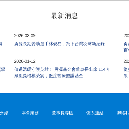
最新消息
2026-03-09
20
樂
勇源長期贊助選手林俊易，寫下台灣羽球新紀錄
勇
百
2026-01-12
20
獎學
傳遞溫暖守護英雄！ 勇源基金會董事長出席 114 年
從
鳳凰獎楷模榮宴，挹注醫療照護基金
果
s永續
本會業務
董事長專區
體系連結
聯絡