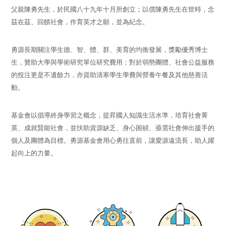
父親陳勇先生，於民國八十九年十月所創立；以償陳勇先生在世時，念
茲在茲、回饋社會，作育英才之願，並為紀念。
勇源長期關注學生德、智、體、群、美育的均衡發展，獎勵優秀博士
生，贊助大學與學術研究單位研究費用；對於弱勢團體、社會公益服務
的投注更是不遺餘力，亦資助清寒學生學費與營養午餐及其他慈善活
動。
基金會以倡導終身學習之概念，提昇國人知識生活水準，培育社會菁
英、成就賢能社會，並扶助資源缺乏、身心困頓、亟需社會伸出援手的
個人及團體為目標。勇源基金會用心勇往直前，讓愛源遠流長，助人躍
起向上的力量。