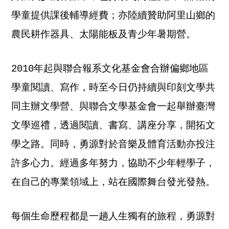
學童提供課後輔導經費；亦陸續贊助阿里山鄉的
農民耕作器具、太陽能板及青少年暑期營。
2010年起與聯合報系文化基金會合辦偏鄉地區
學童閱讀、寫作，時至今日仍持續與印刻文學共
同主辦文學營、與聯合文學基金會一起舉辦臺灣
文學巡禮，透過閱讀、書寫、講座分享，開拓文
學之路。同時，勇源對於音樂及體育活動亦投注
許多心力。經過多年努力，協助不少年輕學子，
在自己的專業領域上，站在國際舞台發光發熱。
每個生命歷程都是一趟人生獨有的旅程，勇源對