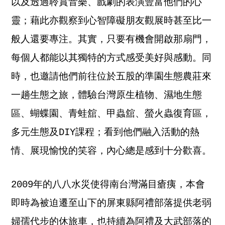
以及透過聆賞音樂、戲劇的表演豐富他們的心
靈；藉此亦觀察到心智障礙朋友觀展時甚至比一
般人還要專注。其實，只要有機會開啟那扇門，
每個人都能以其獨特的方式感受美好與感動。同
時，也邀請他們前往位於五股的準園生態農莊來
一趟生態之旅，體驗台灣原生植物、濕地生態
區、蝴蝶園、青蛙舘、甲蟲舘、螢火蟲復育區，
多元生態及DIY課程；看到他們融入活動的熱
情、展現愉悅的笑容，內心總是感到十分歡喜。
2009年的八八水災使得南台灣滿目瘡痍，本會
即時為被迫遷至山下的屏東縣阿禮部落提供老弱
婦孺代步的休旅車，也持續為阿禮及大武部落的