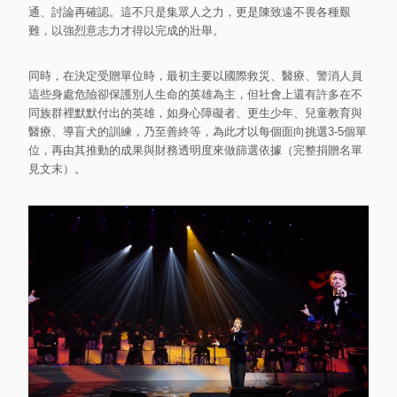
通、討論再確認。這不只是集眾人之力，更是陳致遠不畏各種艱
難，以強烈意志力才得以完成的壯舉。
同時，在決定受贈單位時，最初主要以國際救災、醫療、警消人員
這些身處危險卻保護別人生命的英雄為主，但社會上還有許多在不
同族群裡默默付出的英雄，如身心障礙者、更生少年、兒童教育與
醫療、導盲犬的訓練，乃至善終等，為此才以每個面向挑選3-5個單
位，再由其推動的成果與財務透明度來做篩選依據（完整捐贈名單
見文末）。