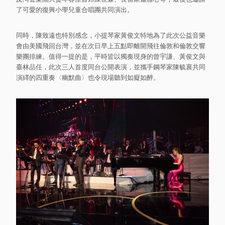
了可愛的復興小學兒童合唱團共同演出。
同時，陳致遠也特別感念，小提琴家黃俊文特地為了此次公益音樂
會由美國飛回台灣，並在次日早上五點即離開飛往倫敦和倫敦交響
樂團排練。值得一提的是，平時皆以獨奏現身的曾宇謙、黃俊文與
臺林品任，此次三人首度同台公開表演，並攜手鋼琴家陳毓襄共同
演繹的四重奏〈幽默曲〉也令現場聽到如癡如醉。