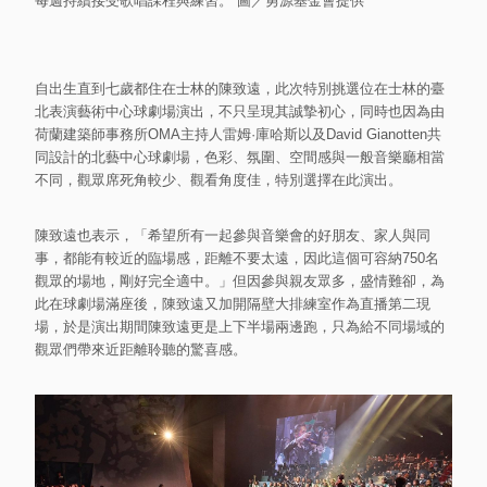
每週持續接受歌唱課程與練習。 圖／勇源基金會提供
自出生直到七歲都住在士林的陳致遠，此次特別挑選位在士林的臺
北表演藝術中心球劇場演出，不只呈現其誠摯初心，同時也因為由
荷蘭建築師事務所OMA主持人雷姆·庫哈斯以及David Gianotten共
同設計的北藝中心球劇場，色彩、氛圍、空間感與一般音樂廳相當
不同，觀眾席死角較少、觀看角度佳，特別選擇在此演出。
陳致遠也表示，「希望所有一起參與音樂會的好朋友、家人與同
事，都能有較近的臨場感，距離不要太遠，因此這個可容納750名
觀眾的場地，剛好完全適中。」但因參與親友眾多，盛情難卻，為
此在球劇場滿座後，陳致遠又加開隔壁大排練室作為直播第二現
場，於是演出期間陳致遠更是上下半場兩邊跑，只為給不同場域的
觀眾們帶來近距離聆聽的驚喜感。