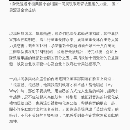
↑ 陳致遠邀來復興國小合唱團一同展現歌唱背後溫暖的力量。 圖／
勇源基金會提供
現場座無虛席、氣氛熱烈，觀衆們也深受感動踴躍捐款，其中囊括
富邦金控蔡明忠、震旦行董事長陳永泰、廣達董事長林百里等人皆
力挺慈善，截至9月8日，𠄘諾捐款金額超過新台幣五千八百萬元。
主辦單位將在9月15日關帳，並進行最後統計，待完成後，會加上
陳致遠𠄘諾的總捐款金額的百分之五，再捐款給十個受贈的公益團
體，以及台北表演藝中心及台北市政府社會局社福專戶。
一如共同參與此次盛會的台達電獨立董事鄒開蓮在臉書上寫道，
「很震撼、很感動，他讓我看到執著才有卓越！當他唱起《My
Way》時，那份不畏挑戰、用自己的方式走人生路的精神，讓我非
常感動，忍不住站起來為他鼓掌！特別是，他把對音樂的熱愛化成
禮物送給自己，也將這份禮物轉化為公益，帶動身旁的朋友一起，
關心許多默默付出的無名英雄。」因為這是場見證「英雄有愛」的
時刻，不只有美好的音樂相隨，也能感受到臺灣企業家無私奉獻的
精神。