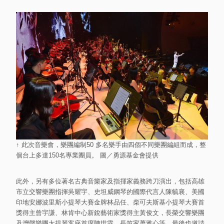
↑ 此次音樂會，樂團編制50 多名樂手由四個不同樂團編組而成，整
個台上多達150名專業團員。 圖／勇源基金會提供
此外，另有多位著名古典音樂家及指揮家義務跨刀演出，包括高雄
市立交響樂團指揮吳耀宇、史坦威鋼琴的國際代言人陳毓襄、美國
印地安娜波里斯小提琴大賽金牌林品任、柴可夫斯基小提琴大賽首
獎得主曾宇謙、林肯中心新銳藝術家獎得主黃俊文，長榮交響樂團
及灣聲樂團大提琴客座首席陳世霖、長笛家蕭雅心等，最後也邀請