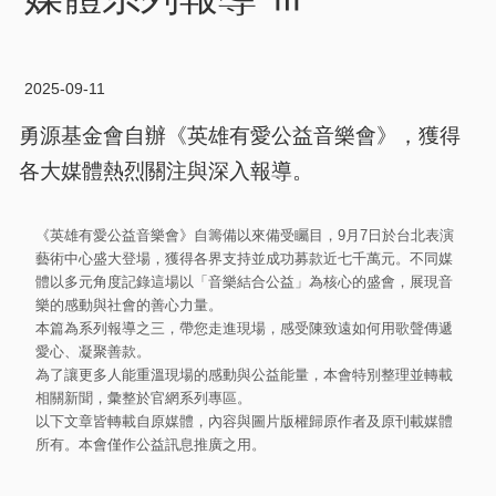
2025-09-11
勇源基金會自辦《英雄有愛公益音樂會》，獲得
各大媒體熱烈關注與深入報導。
《英雄有愛公益音樂會》自籌備以來備受矚目，9月7日於台北表演
藝術中心盛大登場，獲得各界支持並成功募款近七千萬元。不同媒
體以多元角度記錄這場以「音樂結合公益」為核心的盛會，展現音
樂的感動與社會的善心力量。
本篇為系列報導之三，帶您走進現場，感受陳致遠如何用歌聲傳遞
愛心、凝聚善款。
為了讓更多人能重溫現場的感動與公益能量，本會特別整理並轉載
相關新聞，彙整於官網系列專區。
以下文章皆轉載自原媒體，內容與圖片版權歸原作者及原刊載媒體
所有。本會僅作公益訊息推廣之用。