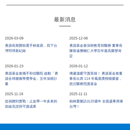
最新消息
2026-03-09
2025-12-06
勇源長期贊助選手林俊易，寫下台
勇源基金會深耕教育與醫療 董事長
灣羽球新紀錄
陳致遠獲輔仁大學百年最高榮譽肯
定
2026-01-23
2026-01-12
勇源基金會攜手和信醫院 啟動「勇
傳遞溫暖守護英雄！ 勇源基金會董
源全球腫瘤學獎學金」五年深耕計
事長出席 114 年鳳凰獎楷模榮宴，
畫
挹注醫療照護基金
2025-11-19
2025-11-11
從捐贈到實戰：止血帶一年多來的
柏林愛樂訪台20週年 全面盛事席捲
前線見證與守護成果
台灣！