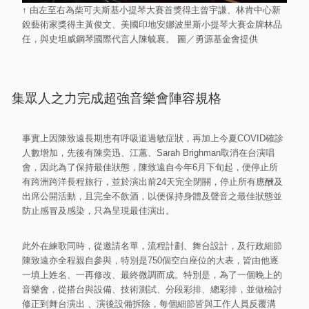
↑ 由左至右為柴可夫斯基小提琴大賽首獎得主曾宇謙、林肯中心新
銳藝術家獎得主黃俊文、美國印地安娜波里斯小提琴大賽金牌林品
任，與史坦威鋼琴國際代言人陳毓襄。 圖／勇源基金會提供
集眾人之力完成超強音樂會陣容規格
事實上因陳致遠長期患有呼吸道過敏症狀，再加上今夏COVID確診
人數增加，先後有陳奕迅、江蕙、Sarah Brighman取消在台演唱
會，因此為了保持最佳狀態，陳致遠自今年6月下旬起，便停止所
有跨洲跨洋長程旅行，並於演出前24天完全閉關，停止所有應酬及
出席公開活動，且完全不飲酒，以便保持身體及聲音之最佳狀態並
防止感冒及感染，只為呈現最佳演出。
此外在練歌同時，從邀請名單，流程計劃、舞台設計，及行政細節
陳致遠亦全程親自參與，特別是750個空白座位的大表，皆由他逐
一填上姓名、一再修改、最終微調而成。特別是，為了一個晚上的
音樂會，從搭台與設備、技術測試、分段彩排、總彩排，並做檢討
修正到舞台演出 、演後設備拆除，每個細節皆與工作人員反覆溝