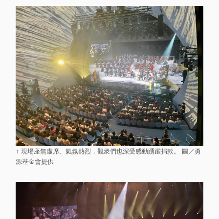
↑ 現場座無虛席、氣氛熱烈，觀衆們也深受感動踴躍捐款。 圖／勇
源基金會提供