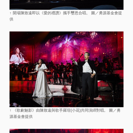
↑ 開場陳致遠即以《愛的禮讚》攜手璽恩合唱。 圖／勇源基金會提
供
↑ 《歌劇魅影》由陳致遠與歌手羅瑄(小花)共同演繹對唱。 圖／勇
源基金會提供