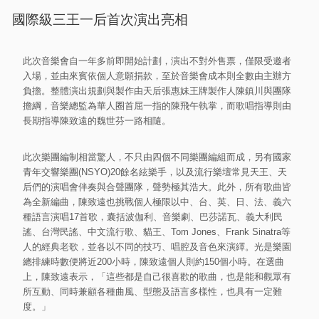
國際級三王一后首次演出亮相
此次音樂會自一年多前即開始計劃，演出不對外售票，僅限受邀者
入場，並由來賓依個人意願捐款，至於音樂會成本則全數由主辦方
負擔。整體演出規劃與製作由天后張惠妹王牌製作人陳鎮川與團隊
擔綱，音樂總監為華人圈首屈一指的陳飛午執掌，而歌唱指導則由
長期指導陳致遠的魏世芬一路相隨。
此次樂團編制相當驚人，不只由四個不同樂團編組而成，另有國家
青年交響樂團(NSYO)20餘名絃樂手，以及流行樂壇常見天王、天
后們的演唱會伴奏與合聲團隊，聲勢極其浩大。此外，所有歌曲皆
為全新編曲，陳致遠也挑戰個人極限以中、台、英、日、法、義六
種語言演唱17首歌，囊括波伽利、音樂劇、巴莎諾瓦、義大利民
謠、台灣民謠、中文流行歌、貓王、Tom Jones、Frank Sinatra等
人的經典老歌，並各以不同的技巧、唱腔及音色來演繹。光是樂園
總排練時數便將近200小時，陳致遠個人則約150個小時。在選曲
上，陳致遠表示，「這些都是自己很喜歡的歌曲，也是能和觀眾有
所互動、同時兼顧各種曲風、型態及語言多樣性，也具有一定難
度。」