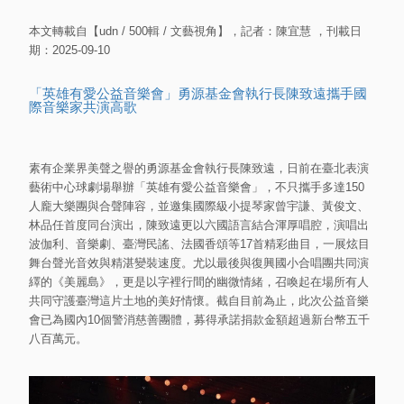
本文轉載自【udn / 500輯 / 文藝視角】，記者：陳宜慧 ，刊載日
期：2025-09-10
「英雄有愛公益音樂會」勇源基金會執行長陳致遠攜手國
際音樂家共演高歌
素有企業界美聲之譽的勇源基金會執行長陳致遠，日前在臺北表演
藝術中心球劇場舉辦「英雄有愛公益音樂會」，不只攜手多達150
人龐大樂團與合聲陣容，並邀集國際級小提琴家曾宇謙、黃俊文、
林品任首度同台演出，陳致遠更以六國語言結合渾厚唱腔，演唱出
波伽利、音樂劇、臺灣民謠、法國香頌等17首精彩曲目，一展炫目
舞台聲光音效與精湛變裝速度。尤以最後與復興國小合唱團共同演
繹的《美麗島》，更是以字裡行間的幽微情緒，召喚起在場所有人
共同守護臺灣這片土地的美好情懷。截自目前為止，此次公益音樂
會已為國內10個警消慈善團體，募得承諾捐款金額超過新台幣五千
八百萬元。