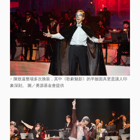
↑ 陳致遠整場多次換裝，其中《歌劇魅影》的半臉面具更是讓人印
象深刻。 圖／勇源基金會提供