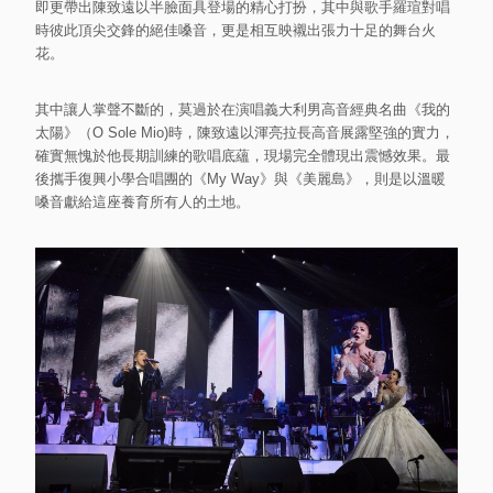
即更帶出陳致遠以半臉面具登場的精心打扮，其中與歌手羅瑄對唱
時彼此頂尖交鋒的絕佳嗓音，更是相互映襯出張力十足的舞台火
花。
其中讓人掌聲不斷的，莫過於在演唱義大利男高音經典名曲《我的
太陽》（O Sole Mio)時，陳致遠以渾亮拉長高音展露堅強的實力，
確實無愧於他長期訓練的歌唱底蘊，現場完全體現出震憾效果。最
後攜手復興小學合唱團的《My Way》與《美麗島》，則是以溫暖
嗓音獻給這座養育所有人的土地。