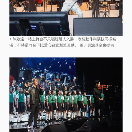
↑ 陳致遠一站上舞台不只唱腔引人入勝，表情動作與演技同樣精
湛，不時還向台下比愛心致意創造互動。 圖／勇源基金會提供