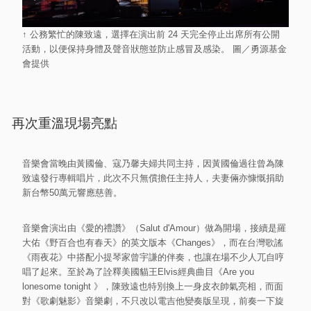
↑ 公務繁忙的陳致遠，選擇在演出前 24 天完全停止出席所有公開
活動，以便保持身體及聲音狀態並防止感冒及感染。 圖／勇源基金
會提供
再次重溫現場亮點
音樂會當晚由黃國倫、寇乃馨夫婦共同主持，因黃國倫過往曾為陳
致遠發行專輯唱片，此次不只無償擔任主持人，夫妻倆亦慷慨捐助
新台幣50萬元響應慈善。
音樂會演出由《愛的禮讚》（Salut d'Amour）做為開場，接續是羅
大佑《野百合也有春天》的英文版本《Changes》，而在台灣歌謠
《雨夜花》中搭配小提琴家曾宇謙的伴奏，也讓在場不少人兀自哼
唱了起來。至於為了詮釋美國貓王Elvis經典曲目《Are you
lonesome tonight 》，陳致遠也特別換上一身皮衣帥氣亮相，而面
對《歌劇魅影》音樂劇，不只改以電吉他變奏版呈現，前奏一下旋