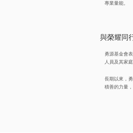
專業量能。
與榮耀同
勇源基金會表
人員及其家庭
長期以來，勇
積善的力量，