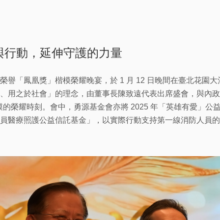
與行動，延伸守護的力量
榮譽「鳳凰獎」楷模榮耀晚宴，於 1 月 12 日晚間在臺北花
、用之於社會」的理念，由董事長陳致遠代表出席盛會，與內政
楷模的榮耀時刻。會中，勇源基金會亦將 2025 年「英雄有愛」公益
員醫療照護公益信託基金」，以實際行動支持第一線消防人員的