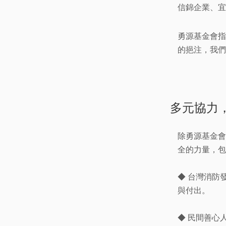
信錦企業、宜
勇源基金會指
的挹注，我們
多元協力
除勇源基金會
全的力量，包
◆ 台灣消防
與付出。
◆ 民間善心