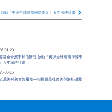
 啟動「勇源全球腫瘤學獎學金」五年深耕計畫
26-01-23
源基金會攜手和信醫院 啟動「勇源全球腫瘤學獎學
」五年深耕計畫
25-08-15
025萬海慈善音樂饗宴—指揮巨星杜達美與洛杉磯愛