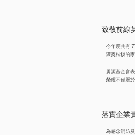
致敬前線
今年度共有 
獲獎楷模的家
勇源基金會表
榮耀不僅屬於
落實企業
為感念消防及