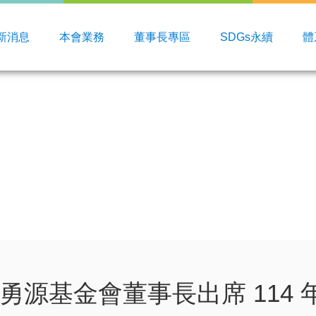
新消息
本會業務
董事長專區
SDGs永續
體
勇源基金會董事長出席 114