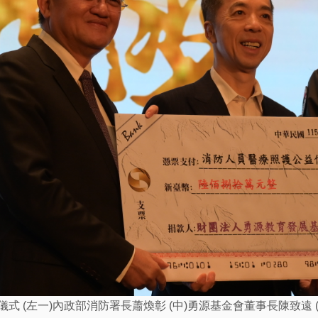
贈儀式 (左一)內政部消防署長蕭煥彰 (中)勇源基金會董事長陳致遠