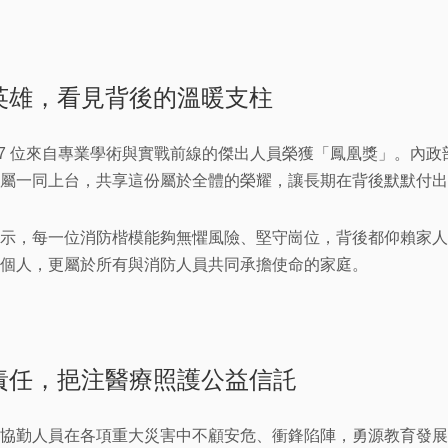
英雄，看見背後的溫暖支柱
77 位來自專業學術與實戰前線的傑出人員榮獲「鳳凰獎」。內
屬一同上台，共享這份屬於全體的榮耀，讓長期在背後默默付出
示，每一位消防楷模能夠無懼風險、堅守崗位，背後都仰賴家人
個人，更屬於所有與消防人員共同承擔使命的家庭。
責任，挹注醫療照護公益信託
協勤人員在各項重大災害中不顧安危、衝鋒陷陣，勇源教育發展