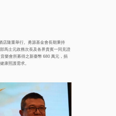
園大酒店隆重舉行。勇源基金會長期秉持
部馬士元政務次長及各界貴賓一同見證
音樂會所募得之新臺幣 680 萬元，捐
健康照護需求。