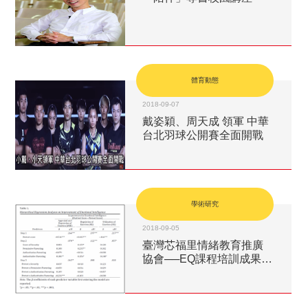
體育動態
2018-09-07
戴姿穎、周天成 領軍 中華
台北羽球公開賽全面開戰
學術研究
2018-09-05
臺灣芯福里情緒教育推廣
協會──EQ課程培訓成果&
效能評估研究