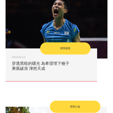
體育動態
2019-08-12
穿透黑暗的曙光 為希望埋下種子
乘風破浪 渾然天成
慈善公益