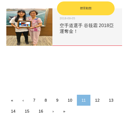
體育動態
2018-09-05
空手道選手 谷筱霜 2018亞
運奪金！
«
‹
7
8
9
10
11
12
13
14
15
16
›
»