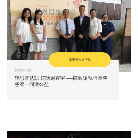
董事長公益活動
2020-05-26
靜思智慧語 好話遍寰宇 ──陳致遠執行長與
慈濟一同做公益