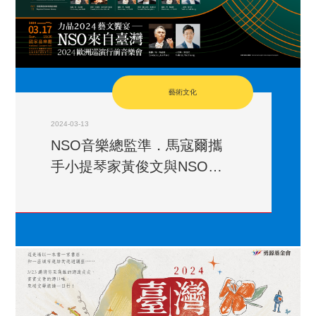
藝術文化
2024-03-13
NSO音樂總監準．馬寇爾攜
手小提琴家黃俊文與NSO四
月展開歐巡