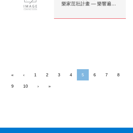
樂家茁壯計畫 — 樂響遍
地、持續深耕
«
‹
1
2
3
4
5
6
7
8
9
10
›
»