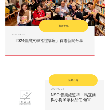
藝術文化
2024-02-24
「2024臺灣文學巡禮講座」首場新聞分享
活動公告
2024-02-14
NSO 音樂總監準・馬寇爾
與小提琴家林品任 領軍青
年音樂家邁向國際舞台