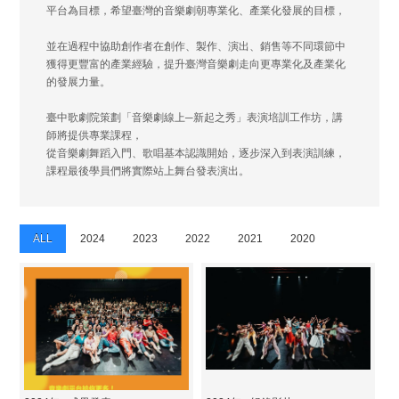
平台為目標，希望臺灣的音樂劇朝專業化、產業化發展的目標，
並在過程中協助創作者在創作、製作、演出、銷售等不同環節中
獲得更豐富的產業經驗，提升臺灣音樂劇走向更專業化及產業化
的發展力量。
臺中歌劇院策劃「音樂劇線上─新起之秀」表演培訓工作坊，講
師將提供專業課程，
從音樂劇舞蹈入門、歌唱基本認識開始，逐步深入到表演訓練，
課程最後學員們將實際站上舞台發表演出。
ALL
2024
2023
2022
2021
2020