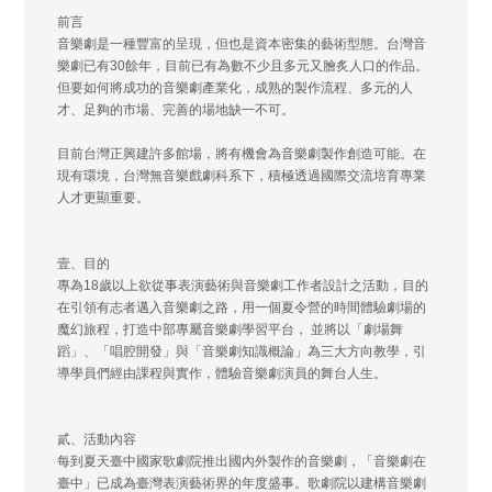
前言
音樂劇是一種豐富的呈現，但也是資本密集的藝術型態。台灣音
樂劇已有30餘年，目前已有為數不少且多元又膾炙人口的作品。
但要如何將成功的音樂劇產業化，成熟的製作流程、多元的人
才、足夠的市場、完善的場地缺一不可。
目前台灣正興建許多館場，將有機會為音樂劇製作創造可能。在
現有環境，台灣無音樂戲劇科系下，積極透過國際交流培育專業
人才更顯重要。
壹、目的
專為18歲以上欲從事表演藝術與音樂劇工作者設計之活動，目的
在引領有志者邁入音樂劇之路，用一個夏令營的時間體驗劇場的
魔幻旅程，打造中部專屬音樂劇學習平台， 並將以「劇場舞
蹈」、「唱腔開發」與「音樂劇知識概論」為三大方向教學，引
導學員們經由課程與實作，體驗音樂劇演員的舞台人生。
貳、活動內容
每到夏天臺中國家歌劇院推出國內外製作的音樂劇，「音樂劇在
臺中」已成為臺灣表演藝術界的年度盛事。歌劇院以建構音樂劇