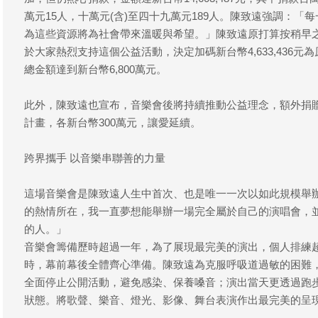
萬元15人，十萬元(含)至四十九萬元189人。陳致遠強調：
為這些資源將為社會帶來溫暖與希望。」陳致遠原打算按稍早
於大家熱烈支持這個公益活動，決定加碼新台幣4,633,436元為原募
總金額達到新台幣6,800萬元。
此外，陳致遠也宣布，音樂會後將持續推動公益理念，額外捐
計畫，各新台幣300萬元，讓愛延續。
跨界攜手 以音樂串聯善的力量
這場音樂會是陳致遠人生中首次、也是唯一一次以如此規模舉
的熱情所在，我一直夢想能舉辦一場完全屬於自己的演唱會，
的人。」
音樂會籌備歷時超過一年，為了展現最完美的演出，個人排練超過
時，幕前幕後全體齊心準備。陳致遠為克服呼吸道過敏的困難，
全面停止公開活動，避免感染、保養嗓音；演出當天更透過跑
狀態。將歌聲、樂音、燈光、影像、舞台表演作出最完美的呈