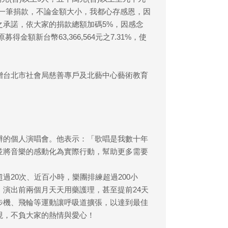
「每一筆捐款，不論金額大小，我都心存感恩，因
之承諾，依大家的捐款總額加碼5%，因感念
得金額新台幣63,366,564元之7.31%，使
贈台北市社會局慈善專戶及北藝中心藝術教育
辦的個人演唱會。他表示：「歌唱是我數十年
並將音樂的感動化為實際行動，幫助更多需要
20次、近百小時，樂團排練超過200小
演出前兩個月天天用藥護理，甚至提前24天
步機、飛輪等運動讓呼吸道擴張，以達到最佳
現，不負大家的熱情與愛心！