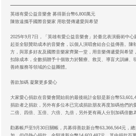
英雄有愛公益音樂會 募得新台幣6,800萬元
陳致遠攜手國際音樂家 用歌聲傳遞愛與希望
2025年9月7日，「英雄有愛公益音樂會」於臺北表演藝術中
起並全額贊助成本的音樂會，以個人演唱會結合公益傳善。陳
方，與眾多好友及國際音樂家齊聚一堂，用音樂傳遞愛與希望，意
扣除成本，全數捐贈予十個致力於醫療、救災、導盲犬訓練、
善終服務等領域的公益團體。
善款加碼 凝聚更多愛心
大家愛心捐款在音樂會開始前的最後統計金額是新台幣53,601
捐款者之捐款，另外有多位本已完成捐款朋友再度加碼他們的
二倍、四倍、五倍、六倍、九倍，另外更有兩人分別加碼倍數
勸募帳戶至9月30日關帳，共募得善款新台幣63,366,564元，
加，但仍熱心捐款，金額達新台幣14,603,487元，其中捐款百