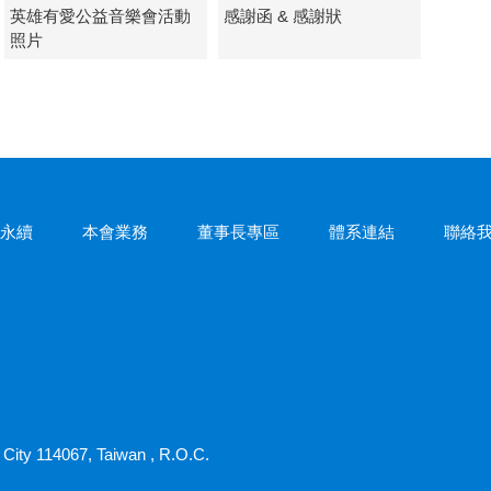
英雄有愛公益音樂會活動
感謝函 & 感謝狀
照片
s永續
本會業務
董事長專區
體系連結
聯絡
ei City 114067, Taiwan , R.O.C.