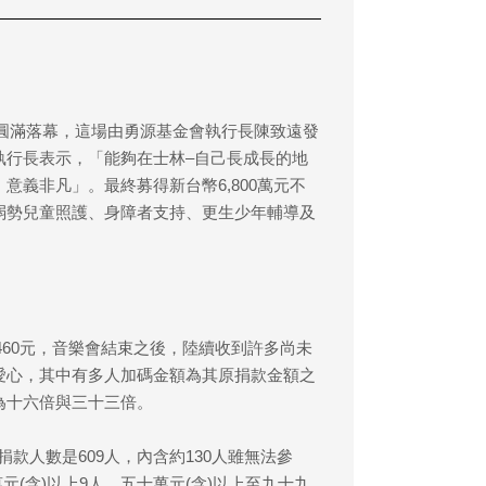
心圓滿落幕，這場由勇源基金會執行長陳致遠發
執行長表示，「能夠在士林–自己長成長的地
義非凡」。最終募得新台幣6,800萬元不
弱勢兒童照護、身障者支持、更生少年輔導及
,460元，音樂會結束之後，陸續收到許多尚未
愛心，其中有多人加碼金額為其原捐款金額之
為十六倍與三十三倍。
總捐款人數是609人，內含約130人雖無法參
萬元(含)以上9人，五十萬元(含)以上至九十九