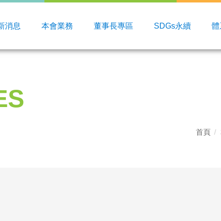
新消息
本會業務
董事長專區
SDGs永續
體
ES
首頁