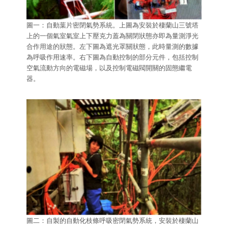
圖一：自動葉片密閉氣勢系統。上圖為安裝於棲蘭山三號塔
上的一個氣室氣室上下壓克力蓋為關閉狀態亦即為量測淨光
合作用途的狀態。左下圖為遮光罩關狀態，此時量測的數據
為呼吸作用速率。右下圖為自動控制的部分元件，包括控制
空氣流動方向的電磁場，以及控制電磁閥開關的固態繼電
器。
圖二：自製的自動化枝條呼吸密閉氣勢系統，安裝於棲蘭山