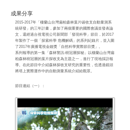
成果分享
2015-2017年「棲蘭山台灣扁柏森林葉片碳收支自動量測系
統研發」的三年計畫，參加了兩個重要的國際會議並發表論
文，還經過台視電視公司新聞部「發現科學」節目，於2017
年製作了一個「探索科學 危機解碼」的系列紀錄片，並入圍
了2017年廣播電視金鐘獎「自然科學實際節目獎」。
系列報導的第一集「森林警訊-樹冠層探秘」以棲蘭山台灣扁
柏森林樹冠層的葉片探收支為主題之一，進行了現地採訪報
導。在此節目中介紹森林探收支研究的重要性，也透過鏡頭
將塔上實際運作中的自動測量系統介紹給觀眾。
節目連結（一）：