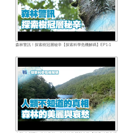
森林警訊！探索樹冠層秘辛【探索科學危機解碼】EP1-1