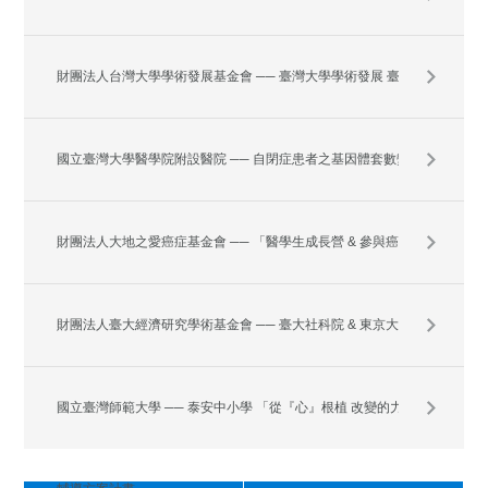
效能
財團法人台灣大學學術發展基金會 ── 臺灣大學學術發展 臺灣大學園
藝暨景觀學系計畫案
國立臺灣大學醫學院附設醫院 ── 自閉症患者之基因體套數變異家族研
究
財團法人大地之愛癌症基金會 ── 「醫學生成長營 & 參與癌症相關活
動」計畫
財團法人臺大經濟研究學術基金會 ── 臺大社科院 & 東京大學 「實驗
社會科學」 聯合工作坊
國立臺灣師範大學 ── 泰安中小學 「從『心』根植 改變的力量」 學生