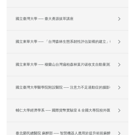
超前部署酒駕預防：逆境進擊之青少年輔導計畫
國立臺灣大學 ── 臺大勇源拔萃講座
國立東華大學 ── 「台灣森林生態系韌性評估架構的建立」研究計畫
國立東華大學 ── 棲蘭山台灣扁柏森林葉片碳收支自動量測系統研發
國立臺灣大學醫學院附設醫院 ── 注意力不足過動症的腦影像及神經認
知功能之長期追蹤研究
輔仁大學經濟學系 ── 國際貨幣實驗室 & 全國大專院校外匯投資模擬
競賽
臺北榮民總醫院 麻醉部 ── 智慧機器人應用於提升術前麻醉評估門診